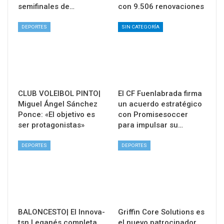
semifinales de…
con 9.506 renovaciones
DEPORTES
SIN CATEGORÍA
CLUB VOLEIBOL PINTO|
El CF Fuenlabrada firma
Miguel Ángel Sánchez
un acuerdo estratégico
Ponce: «El objetivo es
con Promisesoccer
ser protagonistas»
para impulsar su…
DEPORTES
DEPORTES
BALONCESTO| El Innova-
Griffin Core Solutions es
tsn Leganés completa
el nuevo patrocinador