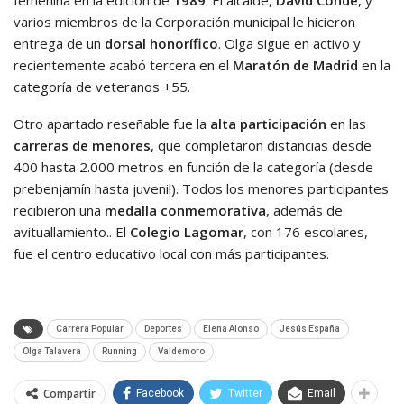
femenina en la edición de
1989
. El alcalde,
David Conde
, y
varios miembros de la Corporación municipal le hicieron
entrega de un
dorsal honorífico
. Olga sigue en activo y
recientemente acabó tercera en el
Maratón de Madrid
en la
categoría de veteranos +55.
Otro apartado reseñable fue la
alta participación
en las
carreras de menores
, que completaron distancias desde
400 hasta 2.000 metros en función de la categoría (desde
prebenjamín hasta juvenil). Todos los menores participantes
recibieron una
medalla conmemorativa
, además de
avituallamiento.. El
Colegio Lagomar
, con 176 escolares,
fue el centro educativo local con más participantes.
Carrera Popular
Deportes
Elena Alonso
Jesús España
Olga Talavera
Running
Valdemoro
Compartir
Facebook
Twitter
Email