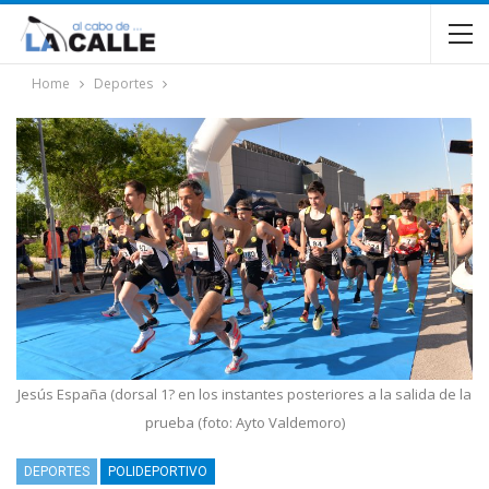
Home
Deportes
Jesús España (dorsal 1? en los instantes posteriores a la salida de la
prueba (foto: Ayto Valdemoro)
DEPORTES
POLIDEPORTIVO