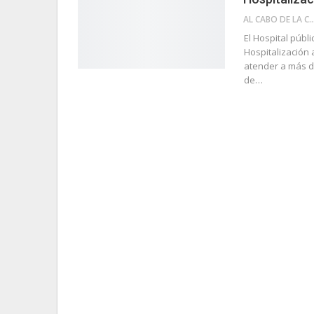
AL CABO DE LA 
El Hospital púb
Hospitalización 
atender a más de
de…