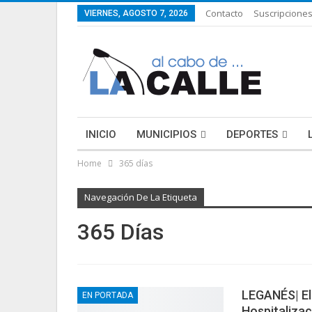
Contacto
Suscripcione
VIERNES, AGOSTO 7, 2026
INICIO
MUNICIPIOS
DEPORTES
Home
365 días
ECONOMÍA
LIFESTYLE
PURA FICCIÓN: 
Navegación De La Etiqueta
365 Días
LEGANÉS| El
EN PORTADA
Hospitalizac