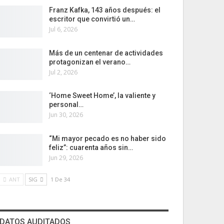
Franz Kafka, 143 años después: el
escritor que convirtió un…
Jul 6, 2026
Más de un centenar de actividades
protagonizan el verano…
Jul 2, 2026
‘Home Sweet Home’, la valiente y
personal…
Jun 30, 2026
“Mi mayor pecado es no haber sido
feliz”: cuarenta años sin…
Jun 29, 2026
ANT
SIG
1 De 34
DATOS AUDITADOS