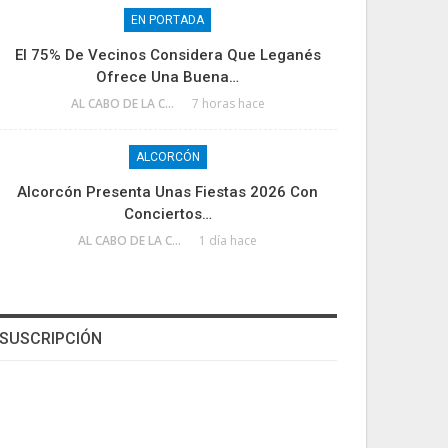
EN PORTADA
El 75% De Vecinos Considera Que Leganés
Ofrece Una Buena…
AL CABO DE LA CALLE
7 horas hace
ALCORCÓN
Alcorcón Presenta Unas Fiestas 2026 Con
Conciertos…
AL CABO DE LA CALLE
1 día hace
SUSCRIPCIÓN