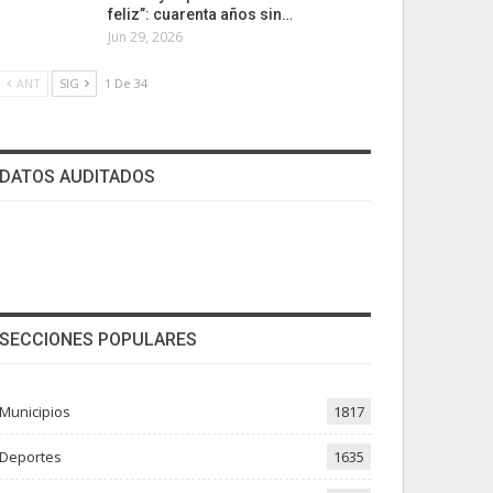
feliz”: cuarenta años sin…
Jun 29, 2026
ANT
SIG
1 De 34
DATOS AUDITADOS
SECCIONES POPULARES
Municipios
1817
Deportes
1635