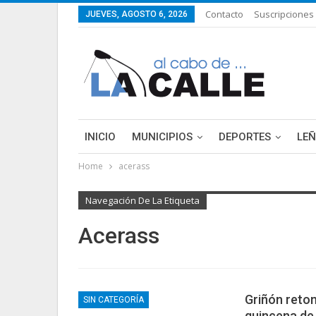
Contacto
Suscripciones
JUEVES, AGOSTO 6, 2026
INICIO
MUNICIPIOS
DEPORTES
LE
Home
acerass
Navegación De La Etiqueta
Acerass
Griñón retom
SIN CATEGORÍA
quincena de 