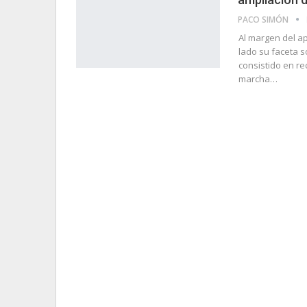
PACO SIMÓN
Al margen del a
lado su faceta s
consistido en re
marcha…