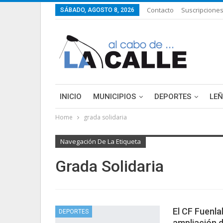
Contacto
Suscripcione
SÁBADO, AGOSTO 8, 2026
INICIO
MUNICIPIOS
DEPORTES
LE
Home
grada solidaria
LIFESTYLE
PURA FICCIÓN: LAS HISTORIAS 
Navegación De La Etiqueta
Grada Solidaria
El CF Fuenlab
DEPORTES
ampliación d