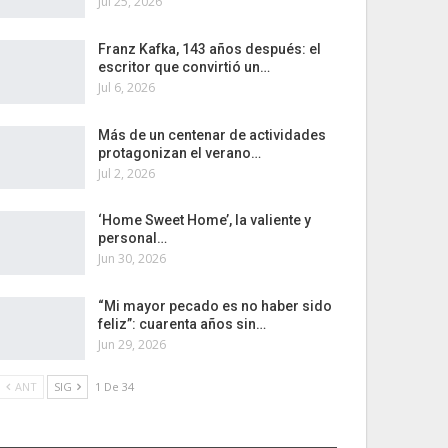
Jul 25, 2026
Franz Kafka, 143 años después: el
escritor que convirtió un…
Jul 6, 2026
Más de un centenar de actividades
protagonizan el verano…
Jul 2, 2026
‘Home Sweet Home’, la valiente y
personal…
Jun 30, 2026
“Mi mayor pecado es no haber sido
feliz”: cuarenta años sin…
Jun 29, 2026
ANT
SIG
1 De 34