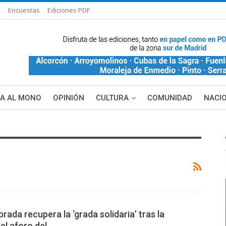
s
Encuestas
Ediciones PDF
ÑA AL MONO
OPINIÓN
CULTURA
COMUNIDAD
NACI
DE BLANCA
MAS NOTICIAS
rada recupera la ‘grada solidaria’ tras la
el aforo del…