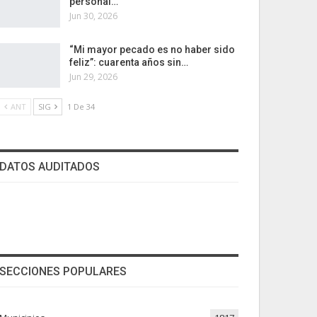
personal…
Jun 30, 2026
“Mi mayor pecado es no haber sido
feliz”: cuarenta años sin…
Jun 29, 2026
ANT
SIG
1 De 34
DATOS AUDITADOS
SECCIONES POPULARES