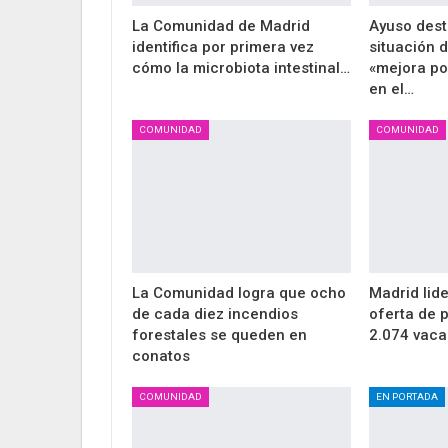
La Comunidad de Madrid
Ayuso dest
identifica por primera vez
situación 
cómo la microbiota intestinal…
«mejora po
en el…
COMUNIDAD
COMUNIDAD
La Comunidad logra que ocho
Madrid lid
de cada diez incendios
oferta de 
forestales se queden en
2.074 vaca
conatos
COMUNIDAD
EN PORTADA