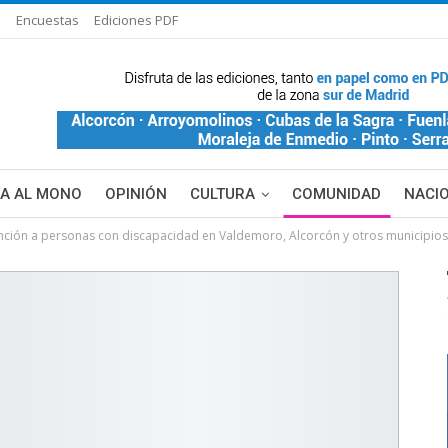
s
Encuestas
Ediciones PDF
ÑA AL MONO
OPINIÓN
CULTURA
COMUNIDAD
NACI
nción a personas con discapacidad en Valdemoro, Alcorcón y otros municipios
DE BLANCA
MAS NOTICIAS