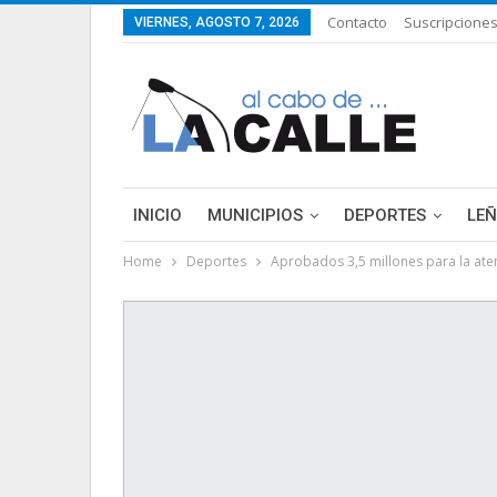
Contacto
Suscripcione
VIERNES, AGOSTO 7, 2026
INICIO
MUNICIPIOS
DEPORTES
LE
Home
Deportes
Aprobados 3,5 millones para la ate
LIFESTYLE
PURA FICCIÓN: LAS HISTORIAS 