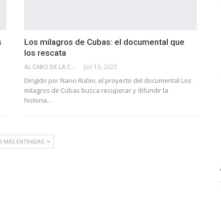
s
Los milagros de Cubas: el documental que
los rescata
AL CABO DE LA CALLE
Jun 10, 2025
Dirigido por Nano Rubio, el proyecto del documental Los
milagros de Cubas busca recuperar y difundir la
historia…
R MÁS ENTRADAS