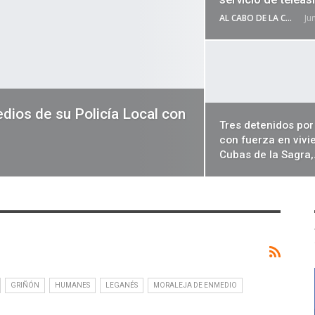
AL CABO DE LA CALLE
Ju
dios de su Policía Local con
Tres detenidos por
con fuerza en vivi
Cubas de la Sagra
GRIÑÓN
HUMANES
LEGANÉS
MORALEJA DE ENMEDIO