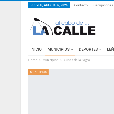
Contacto
Suscripciones
JUEVES, AGOSTO 6, 2026
INICIO
MUNICIPIOS
DEPORTES
LE
Home
Municipios
Cubas de la Sagra
LIFESTYLE
PURA FICCIÓN: LAS HISTORIAS 
MUNICIPIOS