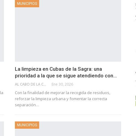
MUNICIPIOS
La limpieza en Cubas de la Sagra: una
prioridad a la que se sigue atendiendo con…
AL CABO DE LA CALLE
Ene 30, 2026
la
Con la finalidad de mejorar la recogida de residuos,
reforzar la limpieza urbana y fomentar la correcta
separación…
MUNICIPIOS