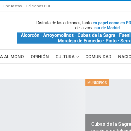
Encuestas
Ediciones PDF
ÑA AL MONO
OPINIÓN
CULTURA
COMUNIDAD
NACI
DE BLANCA
MAS NOTICIAS
MUNICIPIOS
Cubas de la Sagra
servicio de teleas