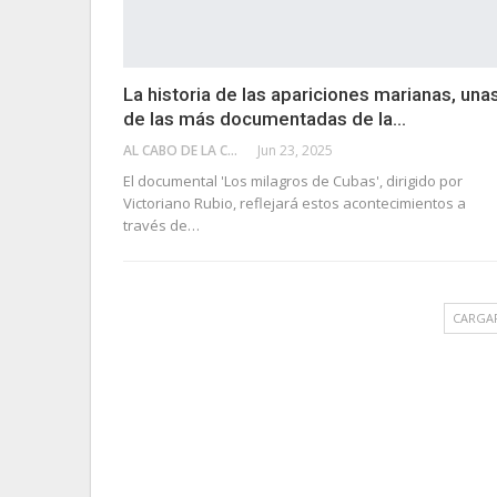
La historia de las apariciones marianas, una
de las más documentadas de la…
AL CABO DE LA CALLE
Jun 23, 2025
El documental 'Los milagros de Cubas', dirigido por
Victoriano Rubio, reflejará estos acontecimientos a
través de…
CARGA