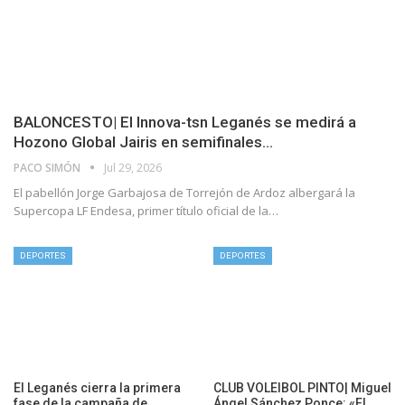
BALONCESTO| El Innova-tsn Leganés se medirá a
Hozono Global Jairis en semifinales…
PACO SIMÓN
Jul 29, 2026
El pabellón Jorge Garbajosa de Torrejón de Ardoz albergará la
Supercopa LF Endesa, primer título oficial de la…
DEPORTES
DEPORTES
El Leganés cierra la primera
CLUB VOLEIBOL PINTO| Miguel
fase de la campaña de
Ángel Sánchez Ponce: «El…