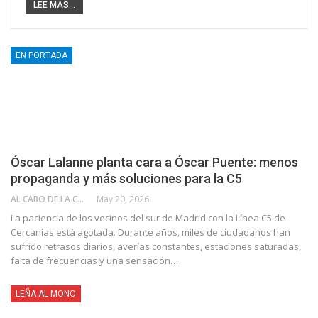
LEE MAS...
EN PORTADA
Óscar Lalanne planta cara a Óscar Puente: menos
propaganda y más soluciones para la C5
AL CABO DE LA CALLE
May 20, 2026
La paciencia de los vecinos del sur de Madrid con la Línea C5 de
Cercanías está agotada. Durante años, miles de ciudadanos han
sufrido retrasos diarios, averías constantes, estaciones saturadas,
falta de frecuencias y una sensación…
LEÑA AL MONO