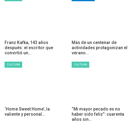
Franz Kafka, 143 años
Más de un centenar de
después: el escritor que
actividades protagonizan el
convirtió un…
verano…
CULTURA
CULTURA
‘Home Sweet Home’, la
“Mi mayor pecado es no
valiente y personal…
haber sido feliz”: cuarenta
años sin…