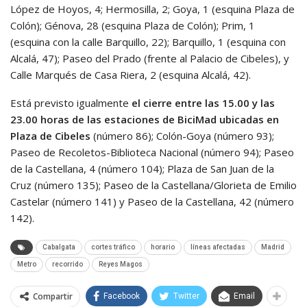
López de Hoyos, 4; Hermosilla, 2; Goya, 1 (esquina Plaza de
Colón); Génova, 28 (esquina Plaza de Colón); Prim, 1
(esquina con la calle Barquillo, 22); Barquillo, 1 (esquina con
Alcalá, 47); Paseo del Prado (frente al Palacio de Cibeles), y
Calle Marqués de Casa Riera, 2 (esquina Alcalá, 42).
Está previsto igualmente
el cierre entre las 15.00 y las
23.00 horas de las estaciones de BiciMad ubicadas en
Plaza de Cibeles
(número 86); Colón-Goya (número 93);
Paseo de Recoletos-Biblioteca Nacional (número 94); Paseo
de la Castellana, 4 (número 104); Plaza de San Juan de la
Cruz (número 135); Paseo de la Castellana/Glorieta de Emilio
Castelar (número 141) y Paseo de la Castellana, 42 (número
142).
Cabalgata
cortes tráfico
horario
líneas afectadas
Madrid
Metro
recorrido
Reyes Magos
Compartir
Facebook
Twitter
Email