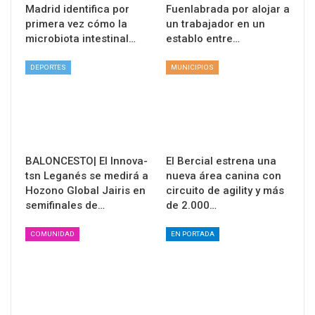
Madrid identifica por
Fuenlabrada por alojar a
primera vez cómo la
un trabajador en un
microbiota intestinal…
establo entre…
DEPORTES
MUNICIPIOS
BALONCESTO| El Innova-
El Bercial estrena una
tsn Leganés se medirá a
nueva área canina con
Hozono Global Jairis en
circuito de agility y más
semifinales de…
de 2.000…
COMUNIDAD
EN PORTADA