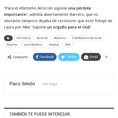
“Para el Atletismo Alcorcón supone
una pérdida
importante
”, admitía abiertamente Barrero, que no
obstante tampoco dejaba de reconocer que este fichaje de
Laura por Nike “supone
un orgullo para el club
”.
100 metros
Alcorcón
Atletismo
Club Atletismo Alcorcón
Deportes
Laura Martínez
longitud
Nike
Compartir
Facebook
Twitter
Email
Paco Simón
1431 Posts
TAMBIÉN TE PUEDE INTERESAR...