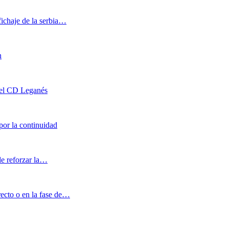
ichaje de la serbia…
n
 del CD Leganés
or la continuidad
de reforzar la…
ecto o en la fase de…