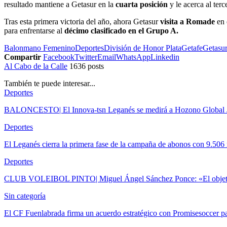
resultado mantiene a Getasur en la
cuarta posición
y le acerca al terc
Tras esta primera victoria del año, ahora Getasur
visita a Romade
en 
para enfrentarse al
décimo clasificado en el Grupo A.
Balonmano Femenino
Deportes
División de Honor Plata
Getafe
Getasu
Compartir
Facebook
Twitter
Email
WhatsApp
Linkedin
Al Cabo de la Calle
1636 posts
También te puede interesar...
Deportes
BALONCESTO| El Innova-tsn Leganés se medirá a Hozono Global Ja
Deportes
El Leganés cierra la primera fase de la campaña de abonos con 9.506
Deportes
CLUB VOLEIBOL PINTO| Miguel Ángel Sánchez Ponce: «El objetivo
Sin categoría
El CF Fuenlabrada firma un acuerdo estratégico con Promisesoccer 