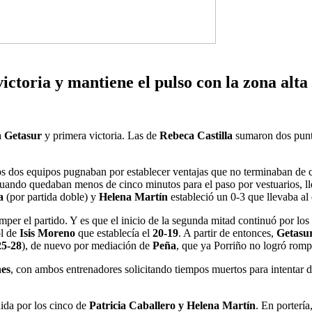
toria y mantiene el pulso con la zona alta
a
Getasur
y primera victoria. Las de
Rebeca Castilla
sumaron dos punto
os dos equipos pugnaban por establecer ventajas que no terminaban de c
Cuando quedaban menos de cinco minutos para el paso por vestuarios, lle
a
(por partida doble) y
Helena Martín
estableció un 0-3 que llevaba al 
mper el partido. Y es que el inicio de la segunda mitad continuó por lo
l de
Isis Moreno
que establecía el
20-19
. A partir de entonces,
Getasur
25-28
), de nuevo por mediación de
Peña
, que ya Porriño no logró rompe
nes
, con ambos entrenadores solicitando tiempos muertos para intentar da
uida por los cinco de
Patricia Caballero y Helena Martín
. En portería