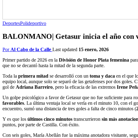
Deportes
Polideportivo
BALONMANO| Getasur inicia el año con vic
Por
Al Cabo de la Calle
Last updated
15 enero, 2026
Primer partido de 2026 en la
División de Honor Plata femenina
par
que no se decantó hasta la mitad de la segunda parte.
Toda la
primera mitad
se desarrolló con un
toma y daca
en el que l
equipo local, aunque solo se separó de las getafenses por dos goles. 
gol de
Adriana Barreiro
, pero la eficacia de las extremos
Irene Peñ
Un golpe psicológico a favor de Getasur que no fue suficiente para ro
favorables
. La última ventaja local se vería en el minuto 10, con el go
encuentro, sumó una distancia de tres goles a falta de cinco minutos (
Y es que los
últimos cinco minutos
transcurrieron
sin más anotacio
puntos, por parte de Castilla. Con éxito.
Con seis goles, María Abellán fue la máxima anotadora visitante, seg