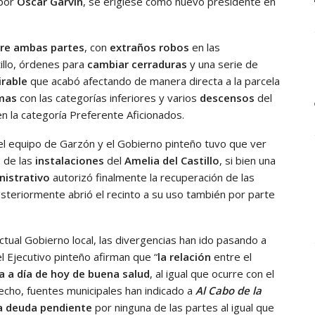
 por
Óscar Garvín
, se erigiese como nuevo presidente en
tre ambas partes
, con
extraños robos
en las
tillo, órdenes para
cambiar cerraduras
y una serie de
irable
que acabó afectando de manera directa a la parcela
mas
con las categorías inferiores y varios
descensos
del
en la categoría Preferente Aficionados.
 el equipo de Garzón y el Gobierno pinteño tuvo que ver
b de las
instalaciones
del
Amelia del Castillo
, si bien una
nistrativo
autorizó finalmente la recuperación de las
steriormente abrió el recinto a su uso también por parte
ctual Gobierno local, las divergencias han ido pasando a
 Ejecutivo pinteño afirman que “
la relación
entre el
a a día de hoy de buena salud
, al igual que ocurre con el
hecho, fuentes municipales han indicado a
Al Cabo de la
a deuda pendiente
por ninguna de las partes al igual que