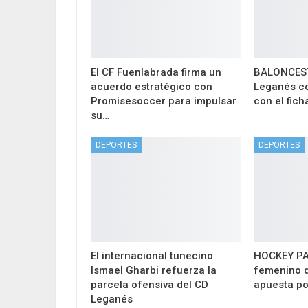
El CF Fuenlabrada firma un
BALONCESTO
acuerdo estratégico con
Leganés co
Promisesoccer para impulsar
con el fich
su…
DEPORTES
DEPORTES
El internacional tunecino
HOCKEY PAT
Ismael Gharbi refuerza la
femenino d
parcela ofensiva del CD
apuesta po
Leganés