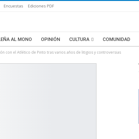
Encuestas
Ediciones PDF
LEÑA AL MONO
OPINIÓN
CULTURA
COMUNIDAD
n con el Atlético de Pinto tras varios años de litigios y controversias
LAS HISTORIAS DE BLANCA
MAS NOTICIAS