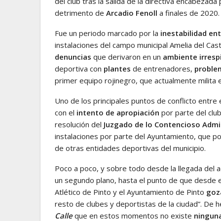
del club tras la salida de la directiva encabezada
detrimento de
Arcadio Fenoll
a finales de 2020.
Fue un periodo marcado por la
inestabilidad en
instalaciones del campo municipal Amelia del Cas
denuncias
que derivaron en un
ambiente irresp
deportiva con
plantes
de entrenadores,
proble
primer equipo rojinegro, que actualmente milita 
Uno de los principales puntos de conflicto entre
con el
intento de apropiación
por parte del clu
resolución del
Juzgado de lo Contencioso Admi
instalaciones por parte del Ayuntamiento, que po
de otras entidades deportivas del municipio.
Poco a poco, y sobre todo desde la llegada del a
un segundo plano, hasta el punto de que desde el
Atlético de Pinto y el Ayuntamiento de Pinto
goz
resto de clubes y deportistas de la ciudad”. De 
Calle
que en estos momentos no existe
ningun