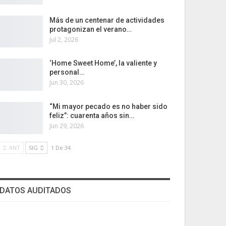
Más de un centenar de actividades
protagonizan el verano…
Jul 2, 2026
‘Home Sweet Home’, la valiente y
personal…
Jun 30, 2026
“Mi mayor pecado es no haber sido
feliz”: cuarenta años sin…
Jun 29, 2026
ANT
SIG
1 De 34
DATOS AUDITADOS