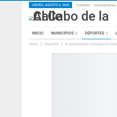
Contacto
Suscripciones
JUEVES, AGOSTO 6, 2026
INICIO
MUNICIPIOS
DEPORTES
Home
Deportes
El Ayuntamiento normaliza la relació
ECONOMÍA
LIFESTYLE
PURA FICCIÓN: 