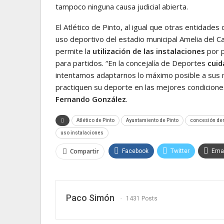
tampoco ninguna causa judicial abierta.
El Atlético de Pinto, al igual que otras entidades
uso deportivo del estadio municipal Amelia del Ca
permite la
utilización de las instalaciones
por p
para partidos. “En la concejalía de Deportes
cuid
intentamos adaptarnos lo máximo posible a sus n
practiquen su deporte en las mejores condiciones
Fernando González
.
Atlético de Pinto
Ayuntamiento de Pinto
concesión de
uso instalaciones
Compartir
Facebook
Twitter
Emai
Paco Simón
1431 Posts