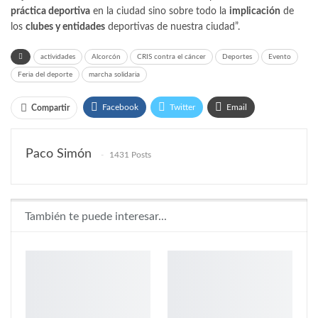
práctica deportiva
en la ciudad sino sobre todo la
implicación
de
los
clubes y entidades
deportivas de nuestra ciudad”.
actividades
Alcorcón
CRIS contra el cáncer
Deportes
Evento
Feria del deporte
marcha solidaria
Facebook
Twitter
Email
Compartir
WhatsApp
Linkedin
Paco Simón
1431 Posts
También te puede interesar...