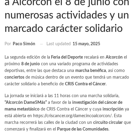
a Alcorcón el 8 de junio con
numerosas actividades y un
marcado carácter solidario
Last updated
15 mayo, 2025
Por
Paco Simón
La segunda edición de la
Feria del Deporte
recalará en
Alcorcón
el
próximo
8 de junio
con una variado programa de actividades
deportivas, entre las que destaca una
marcha benéfica
, así como
conciertos
de música dentro de un evento que tendrá un marcado
carácter solidario a beneficio de
CRIS Contra el Cáncer
.
La jornada se iniciará a las 11 horas con una marcha solidaria,
“Alcorcón Dame5Más”
a favor de la
investigación del cáncer de
mama metastásico
de CRIS Contra el Cáncer y cuya
inscripción
ya
está abierta en
https://criscancer.org/damecincoalcorcon/
. Esta
marcha recorrerá las calles de la ciudad con un
circuito circular
que
comenzará y finalizará en el
Parque de las Comunidades
.