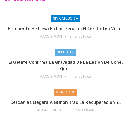
SIN CATEGORÍA
El Tenerife Se Lleva En Los Penaltis El 46º Trofeo Villa…
PACO SIMÓN
3 horas hace
DEPORTES
El Getafe Confirma La Gravedad De La Lesión De Uche,
Que…
PACO SIMÓN
4 horas hace
MUNICIPIOS
Cercanías Llegará A Griñón Tras La Recuperación Y…
AL CABO DE LA CALLE
4 horas hace