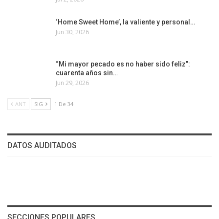
‘Home Sweet Home’, la valiente y personal…
Jun 30, 2026
“Mi mayor pecado es no haber sido feliz”:
cuarenta años sin…
Jun 29, 2026
ANT
SIG
1 De 34
DATOS AUDITADOS
SECCIONES POPULARES