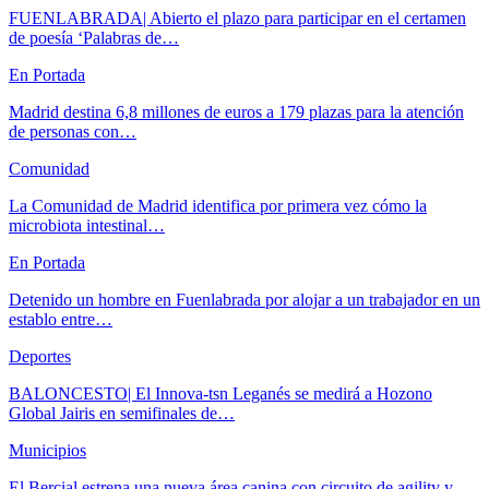
FUENLABRADA| Abierto el plazo para participar en el certamen
de poesía ‘Palabras de…
En Portada
Madrid destina 6,8 millones de euros a 179 plazas para la atención
de personas con…
Comunidad
La Comunidad de Madrid identifica por primera vez cómo la
microbiota intestinal…
En Portada
Detenido un hombre en Fuenlabrada por alojar a un trabajador en un
establo entre…
Deportes
BALONCESTO| El Innova-tsn Leganés se medirá a Hozono
Global Jairis en semifinales de…
Municipios
El Bercial estrena una nueva área canina con circuito de agility y