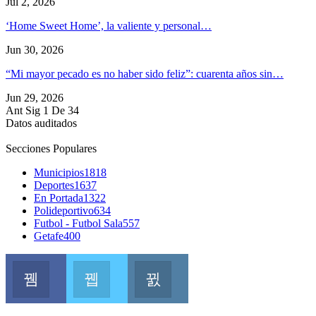
Jul 2, 2026
‘Home Sweet Home’, la valiente y personal…
Jun 30, 2026
“Mi mayor pecado es no haber sido feliz”: cuarenta años sin…
Jun 29, 2026
Ant
Sig
1 De 34
Datos auditados
Secciones Populares
Municipios
1818
Deportes
1637
En Portada
1322
Polideportivo
634
Futbol - Futbol Sala
557
Getafe
400
Facebook
Twitter
Instagram
Join us on Facebook
Join us on Twitter
Join us on Instagram