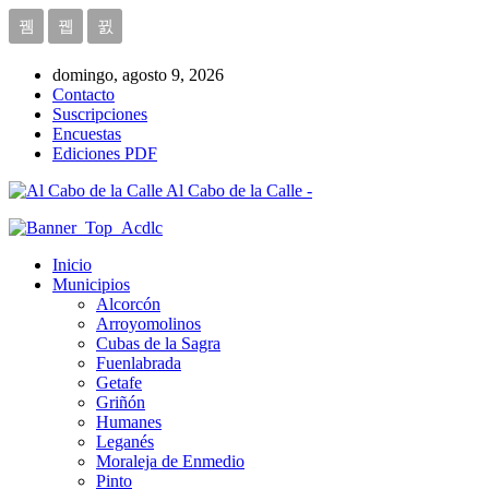
domingo, agosto 9, 2026
Contacto
Suscripciones
Encuestas
Ediciones PDF
Al Cabo de la Calle -
Inicio
Municipios
Alcorcón
Arroyomolinos
Cubas de la Sagra
Fuenlabrada
Getafe
Griñón
Humanes
Leganés
Moraleja de Enmedio
Pinto