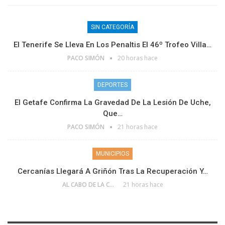
SIN CATEGORÍA
El Tenerife Se Lleva En Los Penaltis El 46º Trofeo Villa…
PACO SIMÓN
20 horas hace
DEPORTES
El Getafe Confirma La Gravedad De La Lesión De Uche,
Que…
PACO SIMÓN
21 horas hace
MUNICIPIOS
Cercanías Llegará A Griñón Tras La Recuperación Y…
AL CABO DE LA CALLE
21 horas hace