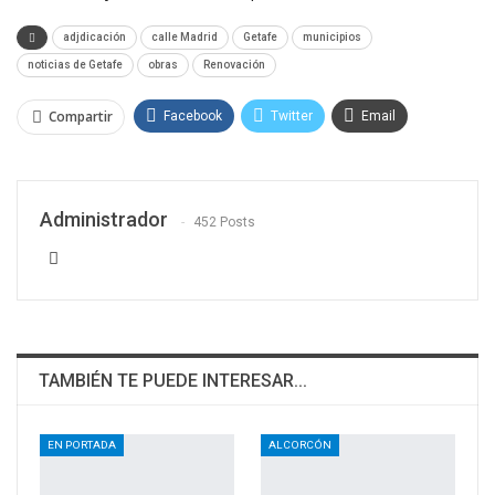
adjdicación
calle Madrid
Getafe
municipios
noticias de Getafe
obras
Renovación
Compartir
Facebook
Twitter
Email
WhatsApp
Linkedin
Administrador
452 Posts
TAMBIÉN TE PUEDE INTERESAR...
EN PORTADA
ALCORCÓN