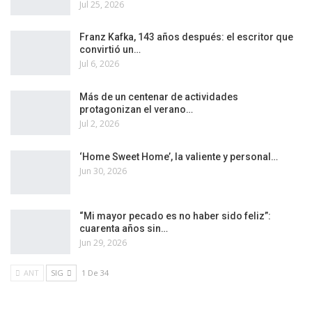
Jul 25, 2026
Franz Kafka, 143 años después: el escritor que
convirtió un…
Jul 6, 2026
Más de un centenar de actividades
protagonizan el verano…
Jul 2, 2026
‘Home Sweet Home’, la valiente y personal…
Jun 30, 2026
“Mi mayor pecado es no haber sido feliz”:
cuarenta años sin…
Jun 29, 2026
ANT
SIG
1 De 34