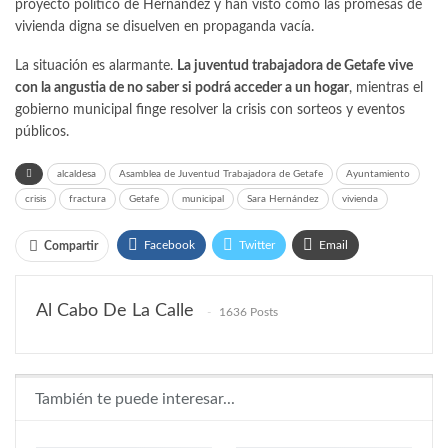
proyecto político de Hernández y han visto cómo las promesas de
vivienda digna se disuelven en propaganda vacía.
La situación es alarmante.
La juventud trabajadora de Getafe vive
con la angustia de no saber si podrá acceder a un hogar
, mientras el
gobierno municipal finge resolver la crisis con sorteos y eventos
públicos.
alcaldesa
Asamblea de Juventud Trabajadora de Getafe
Ayuntamiento
crisis
fractura
Getafe
municipal
Sara Hernández
vivienda
Facebook
Twitter
Email
Compartir
WhatsApp
Linkedin
Al Cabo De La Calle
1636 Posts
También te puede interesar...