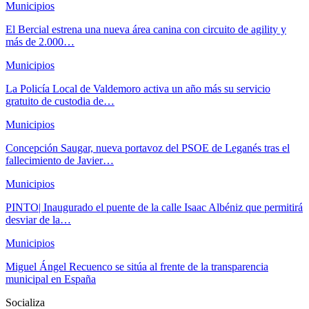
Municipios
El Bercial estrena una nueva área canina con circuito de agility y
más de 2.000…
Municipios
La Policía Local de Valdemoro activa un año más su servicio
gratuito de custodia de…
Municipios
Concepción Saugar, nueva portavoz del PSOE de Leganés tras el
fallecimiento de Javier…
Municipios
PINTO| Inaugurado el puente de la calle Isaac Albéniz que permitirá
desviar de la…
Municipios
Miguel Ángel Recuenco se sitúa al frente de la transparencia
municipal en España
Socializa