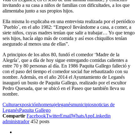
invitando a su casa a niños de familias con dificultades, a los que
alimentaba junto a sus propios hijos.
Ella misma lo explicaba en una entrevista realizada por el periódico
`Pueblo´, en el año 1982: “Empecé llevándome a casa, a comer, a
siete niños, cuyas madres tenían que salir a trabajar… Yo que tengo
seis hijos, hacía algo más de comida y así esos chiquillos tenían
asegurado al menos una de ellas”.
A principios de los años 80, fundó el comedor ‘Madre de la
Alegría’, que a día de hoy sigue entregando comidas calientes a
entre 70 y 80 personas al día. En 1986 Paquita Gallego falleció y
con el paso del tiempo el comedor social fue rebautizado con su
nombre. Además, en el año 2014 el Ayuntamiento de Leganés
inauguró un busto de Paquita Gallego, realizado por el escultor
Pedro Quesada, que se ubicó en el Paseo que también lleva su
nombre.
Cultura
exposición
homenaje
leganés
municipios
noticias de
Leganés
Paquita Gallego
Compartir
Facebook
Twitter
Email
WhatsApp
Linkedin
administrador
452 posts