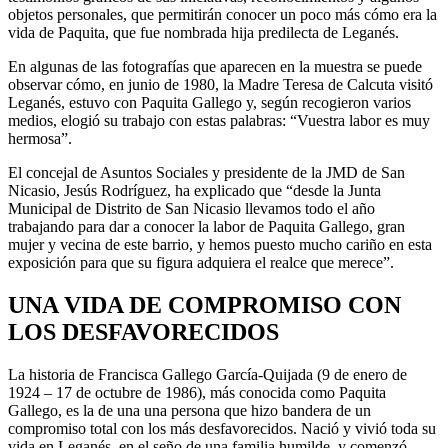
objetos personales, que permitirán conocer un poco más cómo era la
vida de Paquita, que fue nombrada hija predilecta de Leganés.
En algunas de las fotografías que aparecen en la muestra se puede
observar cómo, en junio de 1980, la Madre Teresa de Calcuta visitó
Leganés, estuvo con Paquita Gallego y, según recogieron varios
medios, elogió su trabajo con estas palabras: “Vuestra labor es muy
hermosa”.
El concejal de Asuntos Sociales y presidente de la JMD de San
Nicasio, Jesús Rodríguez, ha explicado que “desde la Junta
Municipal de Distrito de San Nicasio llevamos todo el año
trabajando para dar a conocer la labor de Paquita Gallego, gran
mujer y vecina de este barrio, y hemos puesto mucho cariño en esta
exposición para que su figura adquiera el realce que merece”.
UNA VIDA DE COMPROMISO CON
LOS DESFAVORECIDOS
La historia de Francisca Gallego García-Quijada (9 de enero de
1924 – 17 de octubre de 1986), más conocida como Paquita
Gallego, es la de una una persona que hizo bandera de un
compromiso total con los más desfavorecidos. Nació y vivió toda su
vida en Leganés, en el seño de una familia humilde, y comenzó