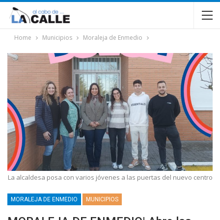
Home
Municipios
Moraleja de Enmedio
La alcaldesa posa con varios jóvenes a las puertas del nuevo centro
MORALEJA DE ENMEDIO
MUNICIPIOS