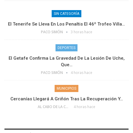
SIN CATEGORÍA
El Tenerife Se Lleva En Los Penaltis El 46º Trofeo Villa…
PACO SIMÓN
3 horas hace
DEPORTES
El Getafe Confirma La Gravedad De La Lesión De Uche,
Que…
PACO SIMÓN
4 horas hace
MUNICIPIOS
Cercanías Llegará A Griñón Tras La Recuperación Y…
AL CABO DE LA CALLE
4 horas hace