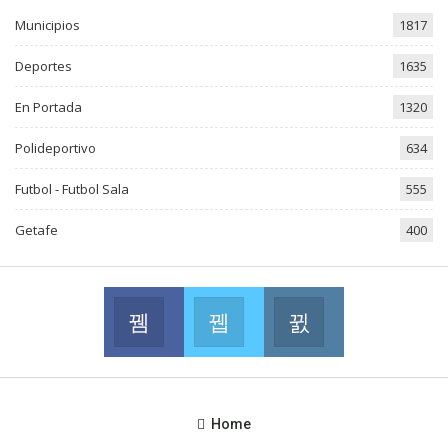
Municipios
1817
Deportes
1635
En Portada
1320
Polideportivo
634
Futbol - Futbol Sala
555
Getafe
400
Facebook
Twitter
Instagram
Join us on Facebook
Join us on Twitter
Join us on Instag
Home