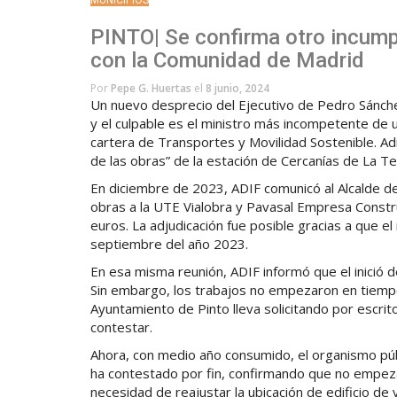
MUNICIPIOS
PINTO| Se confirma otro incump
con la Comunidad de Madrid
Por
Pepe G. Huertas
el
8 junio, 2024
Un nuevo desprecio del Ejecutivo de Pedro Sánchez 
y el culpable es el ministro más incompetente de 
cartera de Transportes y Movilidad Sostenible. Adi
de las obras” de la estación de Cercanías de La T
En diciembre de 2023, ADIF comunicó al Alcalde d
obras a la UTE Vialobra y Pavasal Empresa Constru
euros. La adjudicación fue posible gracias a que el
septiembre del año 2023.
En esa misma reunión, ADIF informó que el inició d
Sin embargo, los trabajos no empezaron en tiempo
Ayuntamiento de Pinto lleva solicitando por escrito
contestar.
Ahora, con medio año consumido, el organismo púb
ha contestado por fin, confirmando que no empez
necesidad de reajustar la ubicación de edificio de v