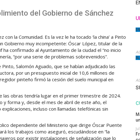
E
limiento del Gobierno de Sánchez
U
E
con la Comunidad. Es la vez le ha tocado ‘la china’ a Pinto
un Gobierno muy incompetente: Óscar López, titular de la
f ha confirmado al Ayuntamiento de la ciudad el “no inicio
AL
enería, “por una serie de problemas sobrevenidos”.
A
e Pinto, Salomón Aguado, que se habían adjudicado las
ctora, por un presupuesto inicial de 10,6 millones de
 regidor pinteño firmó la cesión del suelo municipal en
AL
S
e las obras tendría lugar en el primer trimestre de 2024.
 y forma y, desde el mes de abril de este año, el
C
 explicaciones, incluso con llamadas telefónicas sin
Ma
u
lico dependiente del Ministerio que dirige Óscar Puente
Ju
ará los trabajos como aseguró, escudándose en “la
Fr
iajeros por existir instalaciones de señalización que lo
co