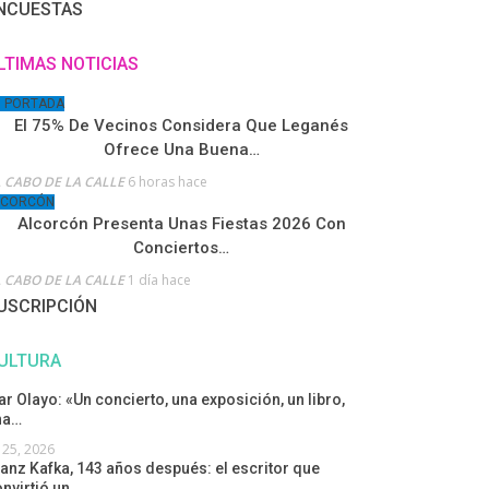
NCUESTAS
LTIMAS NOTICIAS
N PORTADA
El 75% De Vecinos Considera Que Leganés
Ofrece Una Buena…
 CABO DE LA CALLE
6 horas hace
LCORCÓN
Alcorcón Presenta Unas Fiestas 2026 Con
Conciertos…
 CABO DE LA CALLE
1 día hace
USCRIPCIÓN
ULTURA
r Olayo: «Un concierto, una exposición, un libro,
na…
l 25, 2026
anz Kafka, 143 años después: el escritor que
nvirtió un…