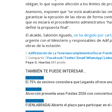
obligan, lo que supone afección a los límites de p
Asimismo, exponen que “se está analizando las cim
garantizar la ejecución de las obras de forma conti
que no iniciará el procedimiento administrativo “h
definir la propuesta final”.
El alcalde, Salomón Aguado,
se ha dirigido por car
urgente con el Ministerio y responsables de Adif p
obras de la estación.
Adif
Estación de La Tenería
incumplimientos
Óscar Puent
Compartir
Facebook
Twitter
Email
WhatsApp
Linke
Pepe G. Huertas
501 posts
TAMBIÉN TE PUEDE INTERESAR...
EN PORTADA
El 75% de vecinos considera que Leganés ofrece una
ALCORCÓN
Alcorcón presenta unas Fiestas 2026 con conciertos
EN PORTADA
FUENLABRADA| Abierto el plazo para participar en e