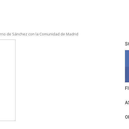
erno de Sánchez con la Comunidad de Madrid
S
F
A
O