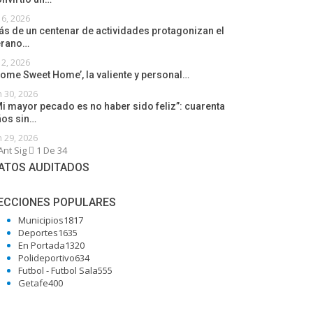
l 6, 2026
s de un centenar de actividades protagonizan el
erano…
l 2, 2026
ome Sweet Home’, la valiente y personal…
n 30, 2026
i mayor pecado es no haber sido feliz”: cuarenta
ños sin…
n 29, 2026
Ant
Sig
1 De 34
ATOS AUDITADOS
ECCIONES POPULARES
Municipios
1817
Deportes
1635
En Portada
1320
Polideportivo
634
Futbol - Futbol Sala
555
Getafe
400