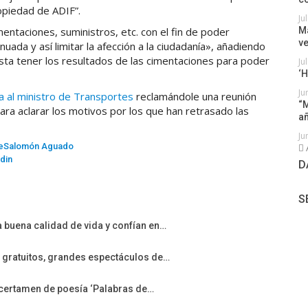
ropiedad de ADIF”.
Ju
entaciones, suministros, etc. con el fin de poder
Má
v
nuada y así limitar la afección a la ciudadanía», añadiendo
asta tener los resultados de las cimentaciones para poder
Ju
‘H
Ju
ta al ministro de Transportes
reclamándole una reunión
“M
ara aclarar los motivos por los que han retrasado las
a
Ju
e
Salomón Aguado
din
D
S
 buena calidad de vida y confían en…
 gratuitos, grandes espectáculos de…
l certamen de poesía ‘Palabras de…