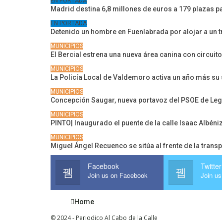
EN PORTADA
Madrid destina 6,8 millones de euros a 179 plazas p
EN PORTADA
Detenido un hombre en Fuenlabrada por alojar a un t
MUNICIPIOS
El Bercial estrena una nueva área canina con circuito
MUNICIPIOS
La Policía Local de Valdemoro activa un año más su 
MUNICIPIOS
Concepción Saugar, nueva portavoz del PSOE de Lega
MUNICIPIOS
PINTO| Inaugurado el puente de la calle Isaac Albéni
MUNICIPIOS
Miguel Ángel Recuenco se sitúa al frente de la tran
Facebook
Twitter
Join us on Facebook
Join us
Home
© 2024 - Periodico Al Cabo de la Calle