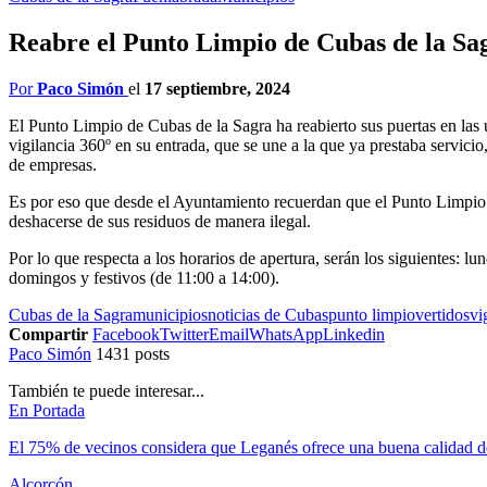
Reabre el Punto Limpio de Cubas de la Sag
Por
Paco Simón
el
17 septiembre, 2024
El Punto Limpio de Cubas de la Sagra ha reabierto sus puertas en las ú
vigilancia 360º en su entrada, que se une a la que ya prestaba servici
de empresas.
Es por eso que desde el Ayuntamiento recuerdan que el Punto Limpio e
deshacerse de sus residuos de manera ilegal.
Por lo que respecta a los horarios de apertura, serán los siguientes: l
domingos y festivos (de 11:00 a 14:00).
Cubas de la Sagra
municipios
noticias de Cubas
punto limpio
vertidos
vi
Compartir
Facebook
Twitter
Email
WhatsApp
Linkedin
Paco Simón
1431 posts
También te puede interesar...
En Portada
El 75% de vecinos considera que Leganés ofrece una buena calidad 
Alcorcón