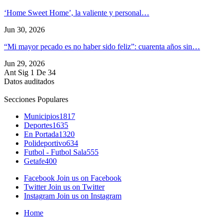
‘Home Sweet Home’, la valiente y personal…
Jun 30, 2026
“Mi mayor pecado es no haber sido feliz”: cuarenta años sin…
Jun 29, 2026
Ant
Sig
1 De 34
Datos auditados
Secciones Populares
Municipios
1817
Deportes
1635
En Portada
1320
Polideportivo
634
Futbol - Futbol Sala
555
Getafe
400
Facebook
Join us on Facebook
Twitter
Join us on Twitter
Instagram
Join us on Instagram
Home