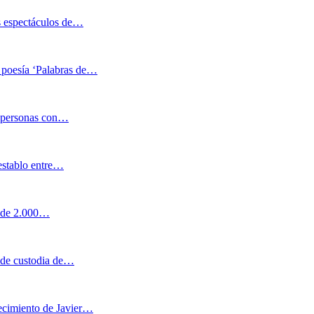
es espectáculos de…
 poesía ‘Palabras de…
de personas con…
establo entre…
ás de 2.000…
o de custodia de…
ecimiento de Javier…