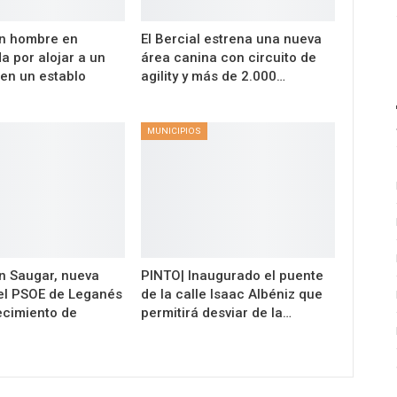
un hombre en
El Bercial estrena una nueva
a por alojar a un
área canina con circuito de
 en un establo
agility y más de 2.000…
MUNICIPIOS
n Saugar, nueva
PINTO| Inaugurado el puente
el PSOE de Leganés
de la calle Isaac Albéniz que
lecimiento de
permitirá desviar de la…