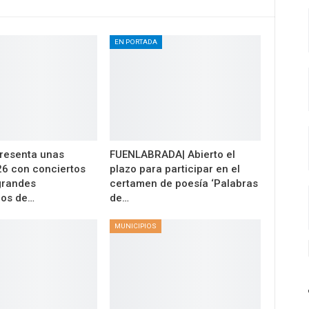
EN PORTADA
resenta unas
FUENLABRADA| Abierto el
26 con conciertos
plazo para participar en el
 grandes
certamen de poesía ‘Palabras
los de…
de…
MUNICIPIOS