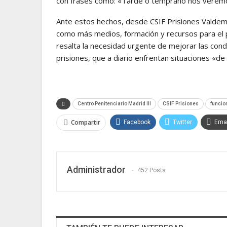
con frases como: «Tarde o temprano nos veremos 
Ante estos hechos, desde CSIF Prisiones Valdemo
como más medios, formación y recursos para el p
resalta la necesidad urgente de mejorar las cond
prisiones, que a diario enfrentan situaciones «de 
Centro Penitenciario Madrid III
CSIF Prisiones
funcio
Compartir
Facebook
Twitter
Emai
Administrador
452 Posts