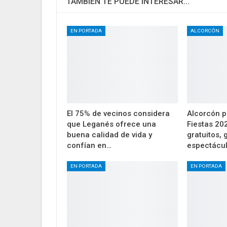
TAMBIÉN TE PUEDE INTERESAR...
EN PORTADA
ALCORCÓN
El 75% de vecinos considera
Alcorcón p
que Leganés ofrece una
Fiestas 20
buena calidad de vida y
gratuitos,
confían en…
espectácu
EN PORTADA
EN PORTADA