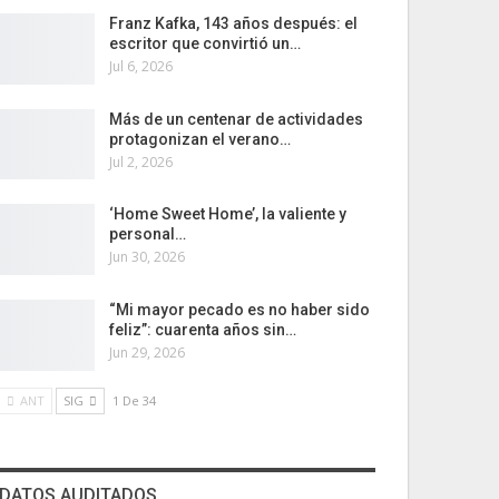
Franz Kafka, 143 años después: el
escritor que convirtió un…
Jul 6, 2026
Más de un centenar de actividades
protagonizan el verano…
Jul 2, 2026
‘Home Sweet Home’, la valiente y
personal…
Jun 30, 2026
“Mi mayor pecado es no haber sido
feliz”: cuarenta años sin…
Jun 29, 2026
ANT
SIG
1 De 34
DATOS AUDITADOS