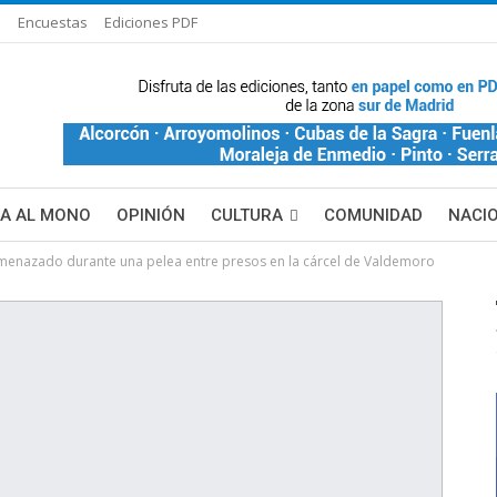
s
Encuestas
Ediciones PDF
ÑA AL MONO
OPINIÓN
CULTURA
COMUNIDAD
NACI
amenazado durante una pelea entre presos en la cárcel de Valdemoro
DE BLANCA
MAS NOTICIAS