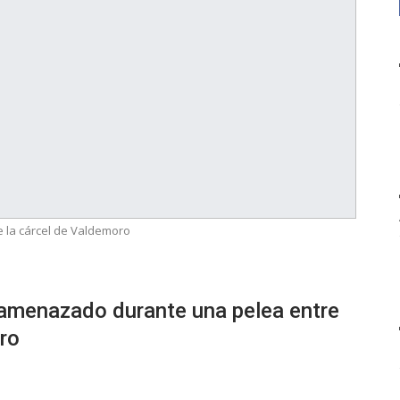
e la cárcel de Valdemoro
 amenazado durante una pelea entre
ro