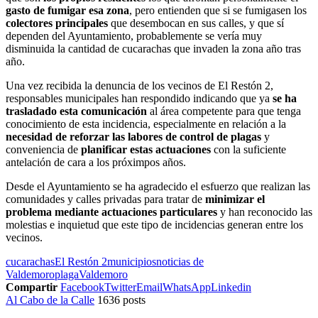
gasto de fumigar esa zona
, pero entienden que si se fumigasen los
colectores principales
que desembocan en sus calles, y que sí
dependen del Ayuntamiento, probablemente se vería muy
disminuida la cantidad de cucarachas que invaden la zona año tras
año.
Una vez recibida la denuncia de los vecinos de El Restón 2,
responsables municipales han respondido indicando que ya
se ha
trasladado esta comunicación
al área competente para que tenga
conocimiento de esta incidencia, especialmente en relación a la
necesidad de reforzar las labores de control de plagas
y
conveniencia de
planificar estas actuaciones
con la suficiente
antelación de cara a los próximpos años.
Desde el Ayuntamiento se ha agradecido el esfuerzo que realizan las
comunidades y calles privadas para tratar de
minimizar el
problema mediante actuaciones particulares
y han reconocido las
molestias e inquietud que este tipo de incidencias generan entre los
vecinos.
cucarachas
El Restón 2
municipios
noticias de
Valdemoro
plaga
Valdemoro
Compartir
Facebook
Twitter
Email
WhatsApp
Linkedin
Al Cabo de la Calle
1636 posts