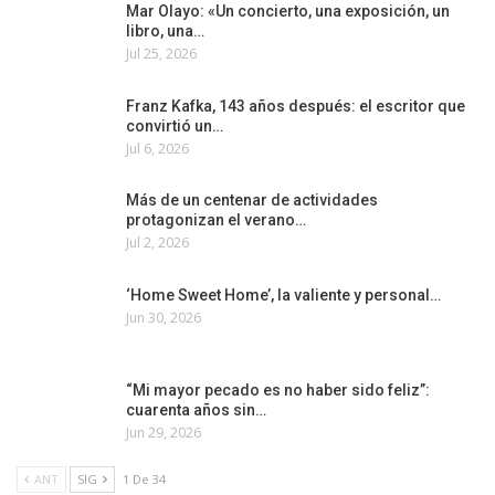
Mar Olayo: «Un concierto, una exposición, un
libro, una…
Jul 25, 2026
Franz Kafka, 143 años después: el escritor que
convirtió un…
Jul 6, 2026
Más de un centenar de actividades
protagonizan el verano…
Jul 2, 2026
‘Home Sweet Home’, la valiente y personal…
Jun 30, 2026
“Mi mayor pecado es no haber sido feliz”:
cuarenta años sin…
Jun 29, 2026
ANT
SIG
1 De 34