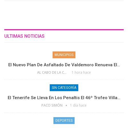
ULTIMAS NOTICIAS
MUNICIPIOS
El Nuevo Plan De Asfaltado De Valdemoro Renueva El…
AL CABO DE LA CALLE
1 hora hace
SIN CATEGORÍA
El Tenerife Se Lleva En Los Penaltis El 46º Trofeo Villa…
PACO SIMÓN
1 día hace
DEPORTES