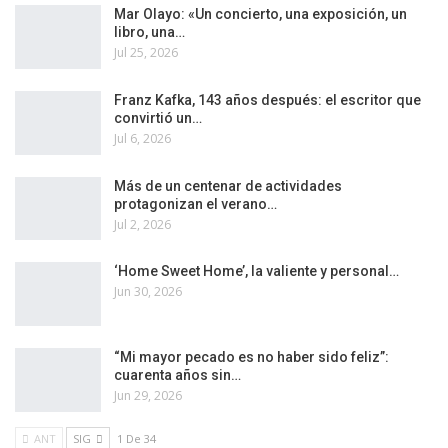
Mar Olayo: «Un concierto, una exposición, un
libro, una…
Jul 25, 2026
Franz Kafka, 143 años después: el escritor que
convirtió un…
Jul 6, 2026
Más de un centenar de actividades
protagonizan el verano…
Jul 2, 2026
‘Home Sweet Home’, la valiente y personal…
Jun 30, 2026
“Mi mayor pecado es no haber sido feliz”:
cuarenta años sin…
Jun 29, 2026
ANT
SIG
1 De 34