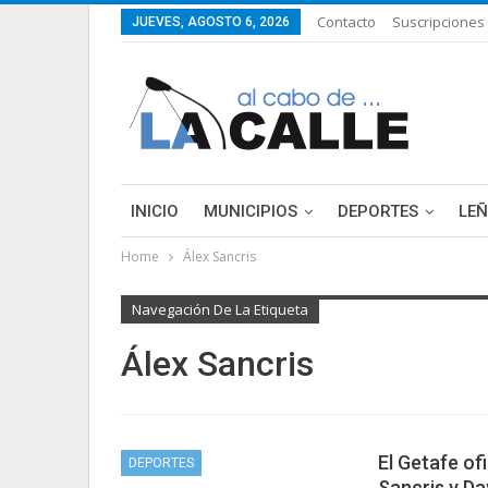
Contacto
Suscripciones
JUEVES, AGOSTO 6, 2026
INICIO
MUNICIPIOS
DEPORTES
LE
Home
Álex Sancris
Navegación De La Etiqueta
Álex Sancris
El Getafe of
DEPORTES
Sancris y Da