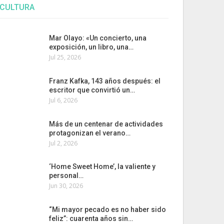
CULTURA
Mar Olayo: «Un concierto, una
exposición, un libro, una…
Jul 25, 2026
Franz Kafka, 143 años después: el
escritor que convirtió un…
Jul 6, 2026
Más de un centenar de actividades
protagonizan el verano…
Jul 2, 2026
‘Home Sweet Home’, la valiente y
personal…
Jun 30, 2026
“Mi mayor pecado es no haber sido
feliz”: cuarenta años sin…