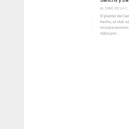
AL CABO DE LA 
El plantel del G
hecho, el club a
incorporaciones
daba por…