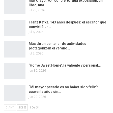
Mar Olayo: «Un concierto, una exposición, un
libro, una…
Jul 25, 2026
Franz Kafka, 143 años después: el escritor que
convirtió un…
Jul 6, 2026
Más de un centenar de actividades
protagonizan el verano…
Jul 2, 2026
‘Home Sweet Home’, la valiente y personal…
Jun 30, 2026
“Mi mayor pecado es no haber sido feliz”:
cuarenta años sin…
Jun 29, 2026
ANT
SIG
1 De 34