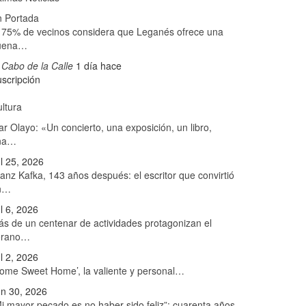
n Portada
 75% de vecinos considera que Leganés ofrece una
uena…
 Cabo de la Calle
1 día hace
scripción
ltura
r Olayo: «Un concierto, una exposición, un libro,
na…
l 25, 2026
anz Kafka, 143 años después: el escritor que convirtió
n…
l 6, 2026
s de un centenar de actividades protagonizan el
erano…
l 2, 2026
ome Sweet Home’, la valiente y personal…
n 30, 2026
i mayor pecado es no haber sido feliz”: cuarenta años