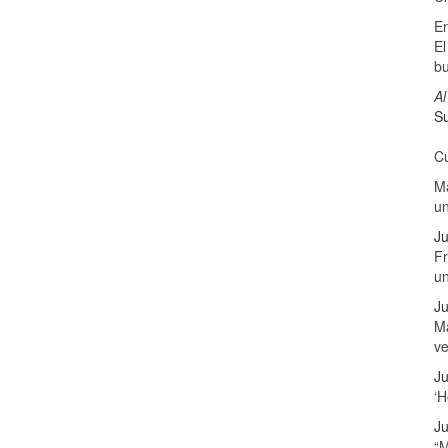
E
El
b
Al
Su
Cu
Ma
u
Ju
Fr
u
Ju
Má
v
Ju
‘H
Ju
“M