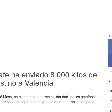
So
Fi
afe ha enviado 8.000 kilos de
stino a Valencia
A
Of
sé Mesa, ha alabado la "enorme solidaridad” de los getafenses
E
tarios “que han aportado su granito de arena” en la campaña
Ul