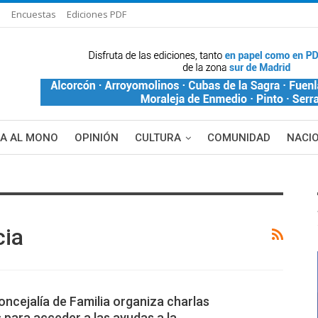
s
Encuestas
Ediciones PDF
ÑA AL MONO
OPINIÓN
CULTURA
COMUNIDAD
NACI
DE BLANCA
MAS NOTICIAS
cia
ncejalía de Familia organiza charlas
 para acceder a las ayudas a la…