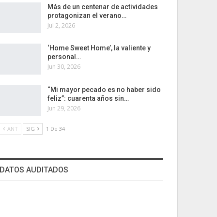
Más de un centenar de actividades
protagonizan el verano…
Jul 2, 2026
‘Home Sweet Home’, la valiente y
personal…
Jun 30, 2026
“Mi mayor pecado es no haber sido
feliz”: cuarenta años sin…
Jun 29, 2026
ANT
SIG
1 De 34
DATOS AUDITADOS