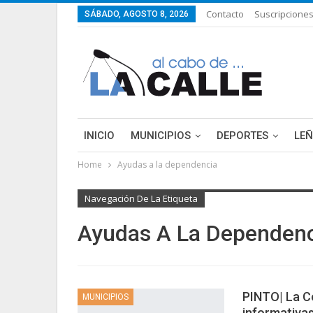
Contacto
Suscripcione
SÁBADO, AGOSTO 8, 2026
INICIO
MUNICIPIOS
DEPORTES
LE
Home
Ayudas a la dependencia
LIFESTYLE
PURA FICCIÓN: LAS HISTORIAS 
Navegación De La Etiqueta
Ayudas A La Dependen
PINTO| La Co
MUNICIPIOS
informativas