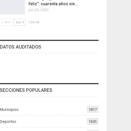
feliz”: cuarenta años sin…
Jun 29, 2026
ANT
SIG
1 De 34
DATOS AUDITADOS
SECCIONES POPULARES
Municipios
1817
Deportes
1635