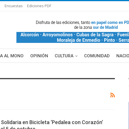
s
Encuestas
Ediciones PDF
ÑA AL MONO
OPINIÓN
CULTURA
COMUNIDAD
NACI
DE BLANCA
MAS NOTICIAS
 Solidaria en Bicicleta ‘Pedalea con Corazón’
 el 5 de octubre