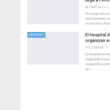
AL CABO DE LA 
El Colegio Miras
Ayuntamiento de 
en Bicicleta 'Pe
El Hospital 
DEPORTES
organizan es
PACO SIMÓN
El Hospital Univ
organizan este p
competitiva en b
en…