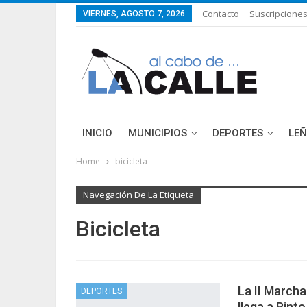
Contacto
Suscripcione
VIERNES, AGOSTO 7, 2026
INICIO
MUNICIPIOS
DEPORTES
LE
Home
bicicleta
LIFESTYLE
PURA FICCIÓN: LAS HISTORIAS 
Navegación De La Etiqueta
Bicicleta
La II Marcha
DEPORTES
llega a Pinto