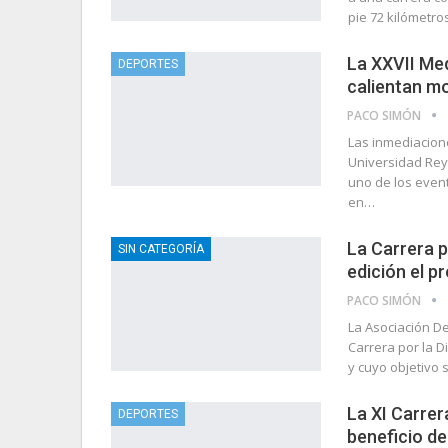
pie 72 kilómetro
La XXVII Me
DEPORTES
calientan m
PACO SIMÓN
Las inmediacione
Universidad Rey 
uno de los even
en…
La Carrera p
SIN CATEGORÍA
edición el p
PACO SIMÓN
La Asociación De
Carrera por la D
y cuyo objetivo 
La XI Carrer
DEPORTES
beneficio d