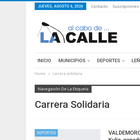
Contacto
Suscripciones
JUEVES, AGOSTO 6, 2026
INICIO
MUNICIPIOS
DEPORTES
LE
Home
carrera solidaria
LIFESTYLE
PURA FICCIÓN: LAS HISTORIAS 
Navegación De La Etiqueta
Carrera Solidaria
VALDEMORO|
DEPORTES
Kulig, ganad