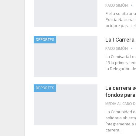
PACO SIMÓN
Fiel a su cita a
Policía Nacional
octubre para ce
La I Carrera
DEPORTES
PACO SIMÓN
La Comisaría Loc
19 la primera ed
la Delegación d
La carrera s
DEPORTES
fondos para
ME
La Comunidad de
solidaria abiert
íntegramente a a
carrera…