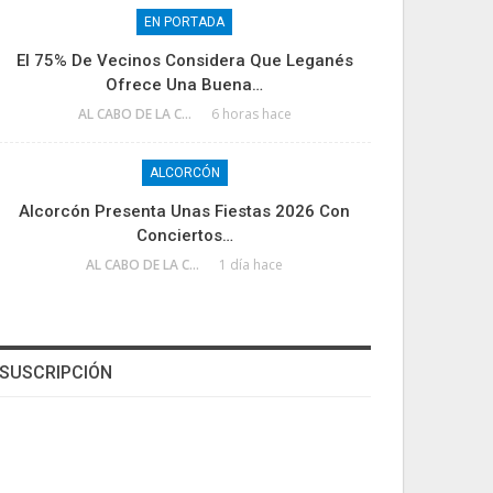
EN PORTADA
El 75% De Vecinos Considera Que Leganés
Ofrece Una Buena…
AL CABO DE LA CALLE
6 horas hace
ALCORCÓN
Alcorcón Presenta Unas Fiestas 2026 Con
Conciertos…
AL CABO DE LA CALLE
1 día hace
SUSCRIPCIÓN