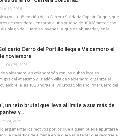
Mar 18, 2026
có con la 18ª edición de la Carrera Solidaria Capitán Duque, que
ares de corredores en torno a una prueba de 10 kilómetros con
n el Colegio de Guardias Jóvenes Duque de Ahumada y en la
Solidario Cerro del Portillo llega a Valdemoro el
de noviembre
CALLE
Oct 25, 2025
 de Valdemoro, en colaboración con los clubes locales
igos del Atletismo y Triatlón Villa de Valdemoro, organiza el
viembre, a las 10:30 horas, el VII Cross Solidario Pinar Cerro del
’, un reto brutal que lleva al límite a sus más de
ipantes y…
Oct 24, 2025
illo argumentar los motivos por los que alguien puede apuntarse
mo La Desértica de Almería en la que vas a tener que recorrer a