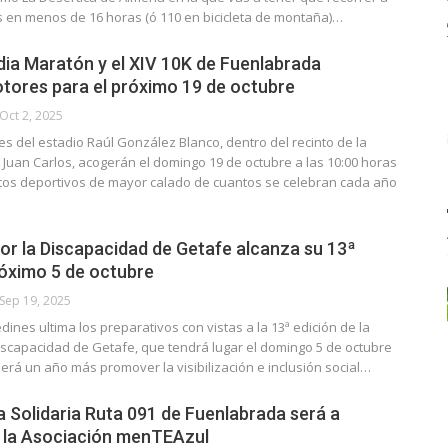
s en menos de 16 horas (ó 110 en bicicleta de montaña)…
dia Maratón y el XIV 10K de Fuenlabrada
otores para el próximo 19 de octubre
Oct 2, 2025
s del estadio Raúl González Blanco, dentro del recinto de la
Juan Carlos, acogerán el domingo 19 de octubre a las 10:00 horas
tos deportivos de mayor calado de cuantos se celebran cada año
or la Discapacidad de Getafe alcanza su 13ª
róximo 5 de octubre
Sep 19, 2025
dines ultima los preparativos con vistas a la 13ª edición de la
iscapacidad de Getafe, que tendrá lugar el domingo 5 de octubre
será un año más promover la visibilización e inclusión social…
a Solidaria Ruta 091 de Fuenlabrada será a
e la Asociación menTEAzul