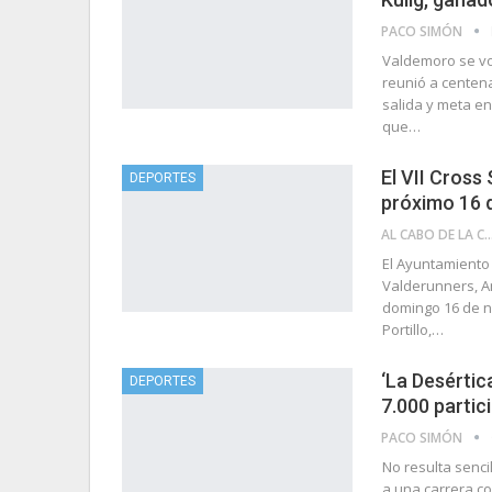
PACO SIMÓN
Valdemoro se vol
reunió a centen
salida y meta e
que…
El VII Cross 
DEPORTES
próximo 16 
AL CABO DE LA 
El Ayuntamiento
Valderunners, Am
domingo 16 de no
Portillo,…
‘La Desértica
DEPORTES
7.000 partic
PACO SIMÓN
No resulta senc
a una carrera co