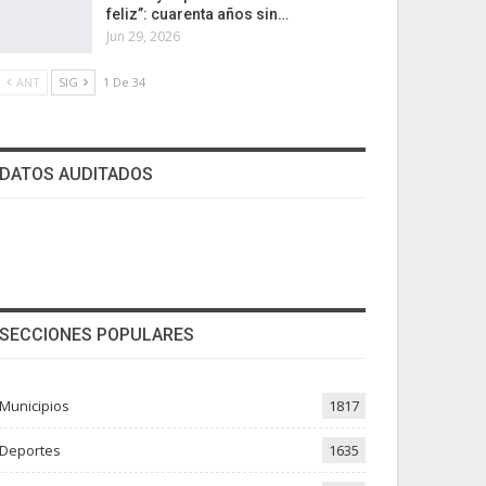
feliz”: cuarenta años sin…
Jun 29, 2026
ANT
SIG
1 De 34
DATOS AUDITADOS
SECCIONES POPULARES
Municipios
1817
Deportes
1635