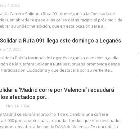
Sep 4, 2025
nual, la Carrera Solidaria Ruta 091 que organiza la Comisaría de
 de Fuenlabrada regresa a las calles del municipio el próximo 5 de
lebrar su undécima edición, que en esta ocasión será a…
 Solidaria Ruta 091 llega este domingo a Leganés
Ene 17, 2025
al de la Policía Nacional de Leganés organiza este domingo día
ición de la ‘Carrera Solidaria Ruta 091’, prueba promovida desde
e Participación Ciudadana y que destacará por su vertiente…
olidaria ‘Madrid corre por Valencia’ recaudará
 los afectados por…
DIA AL CABO DE LA CALLE
Nov 14, 2024
 Madrid celebrará el próximo 1 de diciembre una carrera
a a 5.000 participantes para recaudar fondos que irán destinados
yudar a los afectados por la DANA de Valencia. En concreto, la