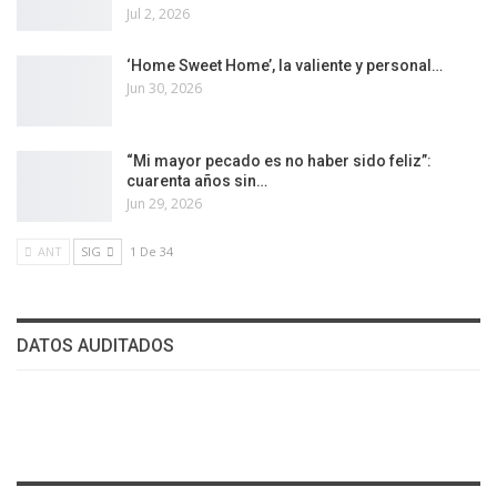
Jul 2, 2026
‘Home Sweet Home’, la valiente y personal…
Jun 30, 2026
“Mi mayor pecado es no haber sido feliz”:
cuarenta años sin…
Jun 29, 2026
ANT
SIG
1 De 34
DATOS AUDITADOS