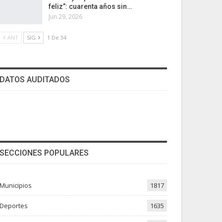
feliz”: cuarenta años sin…
Jun 29, 2026
ANT
SIG
1 De 34
DATOS AUDITADOS
SECCIONES POPULARES
Municipios
1817
Deportes
1635