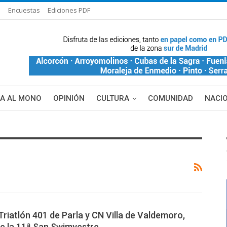
s
Encuestas
Ediciones PDF
ÑA AL MONO
OPINIÓN
CULTURA
COMUNIDAD
NACI
DE BLANCA
MAS NOTICIAS
iatlón 401 de Parla y CN Villa de Valdemoro,
e la 11ª San Swimvestre…