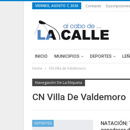
Contacto
Suscripcione
VIERNES, AGOSTO 7, 2026
INICIO
MUNICIPIOS
DEPORTES
LE
Home
CN Villa de Valdemoro
LIFESTYLE
PURA FICCIÓN: LAS HISTORIAS 
Navegación De La Etiqueta
CN Villa De Valdemoro
NATACIÓN| Tr
DEPORTES
ganadores d