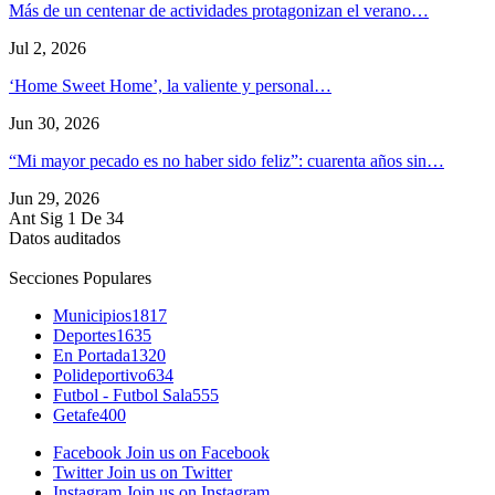
Más de un centenar de actividades protagonizan el verano…
Jul 2, 2026
‘Home Sweet Home’, la valiente y personal…
Jun 30, 2026
“Mi mayor pecado es no haber sido feliz”: cuarenta años sin…
Jun 29, 2026
Ant
Sig
1 De 34
Datos auditados
Secciones Populares
Municipios
1817
Deportes
1635
En Portada
1320
Polideportivo
634
Futbol - Futbol Sala
555
Getafe
400
Facebook
Join us on Facebook
Twitter
Join us on Twitter
Instagram
Join us on Instagram