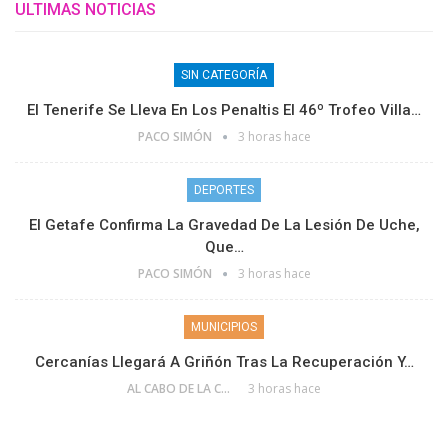
ULTIMAS NOTICIAS
SIN CATEGORÍA
El Tenerife Se Lleva En Los Penaltis El 46º Trofeo Villa…
PACO SIMÓN
3 horas hace
DEPORTES
El Getafe Confirma La Gravedad De La Lesión De Uche,
Que…
PACO SIMÓN
3 horas hace
MUNICIPIOS
Cercanías Llegará A Griñón Tras La Recuperación Y…
AL CABO DE LA CALLE
3 horas hace