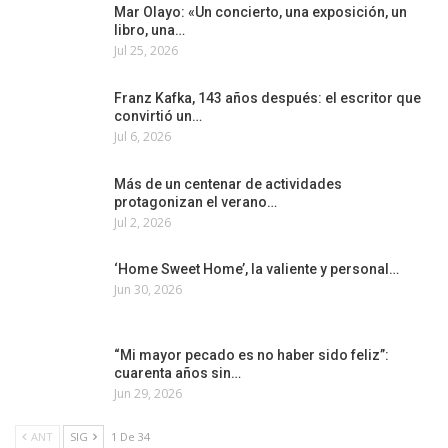
Mar Olayo: «Un concierto, una exposición, un
libro, una…
Jul 25, 2026
Franz Kafka, 143 años después: el escritor que
convirtió un…
Jul 6, 2026
Más de un centenar de actividades
protagonizan el verano…
Jul 2, 2026
‘Home Sweet Home’, la valiente y personal…
Jun 30, 2026
“Mi mayor pecado es no haber sido feliz”:
cuarenta años sin…
Jun 29, 2026
ANT
SIG
1 De 34