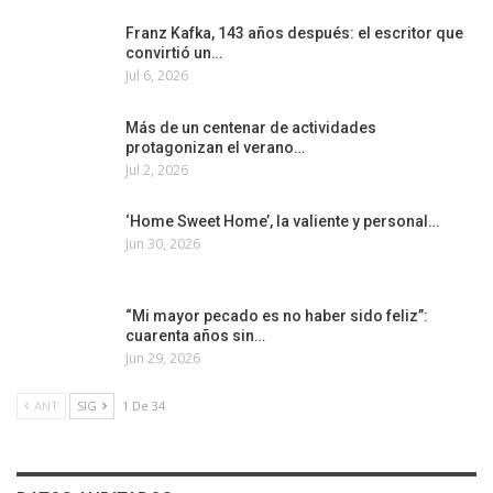
Franz Kafka, 143 años después: el escritor que
convirtió un…
Jul 6, 2026
Más de un centenar de actividades
protagonizan el verano…
Jul 2, 2026
‘Home Sweet Home’, la valiente y personal…
Jun 30, 2026
“Mi mayor pecado es no haber sido feliz”:
cuarenta años sin…
Jun 29, 2026
ANT
SIG
1 De 34