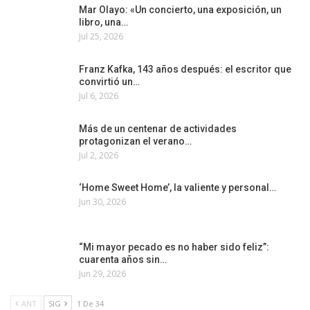
Mar Olayo: «Un concierto, una exposición, un
libro, una…
Jul 25, 2026
Franz Kafka, 143 años después: el escritor que
convirtió un…
Jul 6, 2026
Más de un centenar de actividades
protagonizan el verano…
Jul 2, 2026
‘Home Sweet Home’, la valiente y personal…
Jun 30, 2026
“Mi mayor pecado es no haber sido feliz”:
cuarenta años sin…
Jun 29, 2026
ANT
SIG
1 De 34