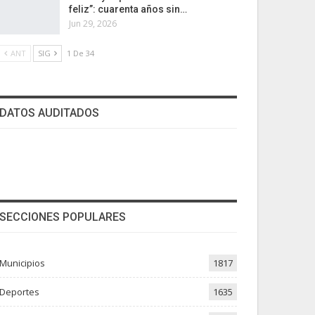
feliz”: cuarenta años sin…
Jun 29, 2026
ANT
SIG
1 De 34
DATOS AUDITADOS
SECCIONES POPULARES
Municipios
1817
Deportes
1635