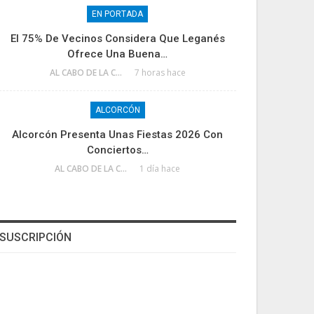
EN PORTADA
El 75% De Vecinos Considera Que Leganés
Ofrece Una Buena…
AL CABO DE LA CALLE
7 horas hace
ALCORCÓN
Alcorcón Presenta Unas Fiestas 2026 Con
Conciertos…
AL CABO DE LA CALLE
1 día hace
SUSCRIPCIÓN