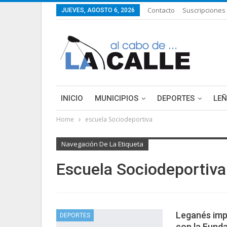
Contacto
Suscripciones
JUEVES, AGOSTO 6, 2026
INICIO
MUNICIPIOS
DEPORTES
LE
Home
escuela Sociodeportiva
LIFESTYLE
PURA FICCIÓN: LAS HISTORIAS 
Navegación De La Etiqueta
Escuela Sociodeportiva
Leganés imp
DEPORTES
con la Fund