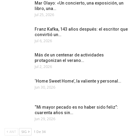
Mar Olayo: «Un concierto, una exposición, un
libro, una…
Jul 25, 2026
Franz Kafka, 143 años después: el escritor que
convirtió un…
Jul 6, 2026
Más de un centenar de actividades
protagonizan el verano…
Jul 2, 2026
‘Home Sweet Home’, la valiente y personal…
Jun 30, 2026
“Mi mayor pecado es no haber sido feliz”:
cuarenta años sin…
Jun 29, 2026
ANT
SIG
1 De 34