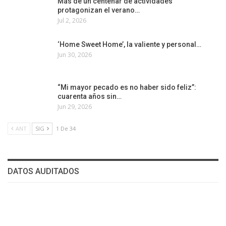
Más de un centenar de actividades
protagonizan el verano…
Jul 2, 2026
‘Home Sweet Home’, la valiente y personal…
Jun 30, 2026
“Mi mayor pecado es no haber sido feliz”:
cuarenta años sin…
Jun 29, 2026
ANT
SIG
1 De 34
DATOS AUDITADOS