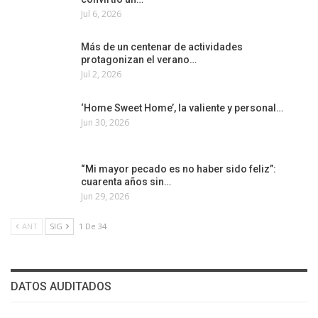
Jul 6, 2026
Más de un centenar de actividades
protagonizan el verano…
Jul 2, 2026
‘Home Sweet Home’, la valiente y personal…
Jun 30, 2026
“Mi mayor pecado es no haber sido feliz”:
cuarenta años sin…
Jun 29, 2026
ANT
SIG
1 De 34
DATOS AUDITADOS