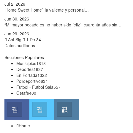
Jul 2, 2026
‘Home Sweet Home’, la valiente y personal…
Jun 30, 2026
“Mi mayor pecado es no haber sido feliz”: cuarenta años sin…
Jun 29, 2026
Ant
Sig
1 De 34
Datos auditados
Secciones Populares
Municipios
1818
Deportes
1637
En Portada
1322
Polideportivo
634
Futbol - Futbol Sala
557
Getafe
400
Facebook
Twitter
Instagram
Join us on Facebook
Join us on Twitter
Join us on Instagram
Home