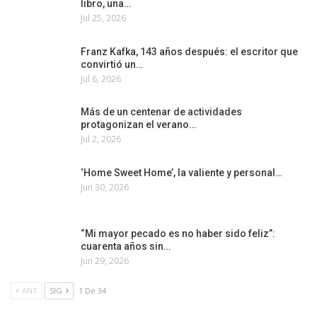
libro, una…
Jul 25, 2026
Franz Kafka, 143 años después: el escritor que
convirtió un…
Jul 6, 2026
Más de un centenar de actividades
protagonizan el verano…
Jul 2, 2026
‘Home Sweet Home’, la valiente y personal…
Jun 30, 2026
“Mi mayor pecado es no haber sido feliz”:
cuarenta años sin…
Jun 29, 2026
ANT
SIG
1 De 34