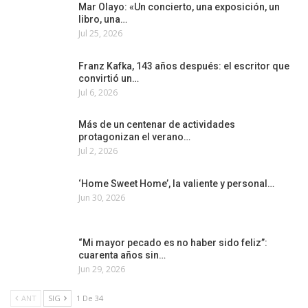
Mar Olayo: «Un concierto, una exposición, un
libro, una…
Jul 25, 2026
Franz Kafka, 143 años después: el escritor que
convirtió un…
Jul 6, 2026
Más de un centenar de actividades
protagonizan el verano…
Jul 2, 2026
‘Home Sweet Home’, la valiente y personal…
Jun 30, 2026
“Mi mayor pecado es no haber sido feliz”:
cuarenta años sin…
Jun 29, 2026
ANT
SIG
1 De 34