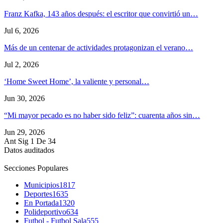
Franz Kafka, 143 años después: el escritor que convirtió un…
Jul 6, 2026
Más de un centenar de actividades protagonizan el verano…
Jul 2, 2026
‘Home Sweet Home’, la valiente y personal…
Jun 30, 2026
“Mi mayor pecado es no haber sido feliz”: cuarenta años sin…
Jun 29, 2026
Ant
Sig
1 De 34
Datos auditados
Secciones Populares
Municipios
1817
Deportes
1635
En Portada
1320
Polideportivo
634
Futbol - Futbol Sala
555