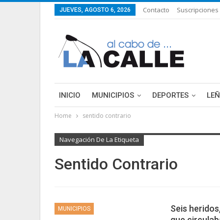
Contacto
Suscripciones
JUEVES, AGOSTO 6, 2026
INICIO
MUNICIPIOS
DEPORTES
LE
Home
sentido contrario
Navegación De La Etiqueta
Sentido Contrario
Seis heridos
MUNICIPIOS
que circulab