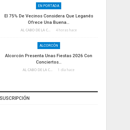
EN PORTADA
El 75% De Vecinos Considera Que Leganés
Ofrece Una Buena…
AL CABO DE LA CALLE
4 horas hace
ALCORCÓN
Alcorcón Presenta Unas Fiestas 2026 Con
Conciertos…
AL CABO DE LA CALLE
1 día hace
SUSCRIPCIÓN