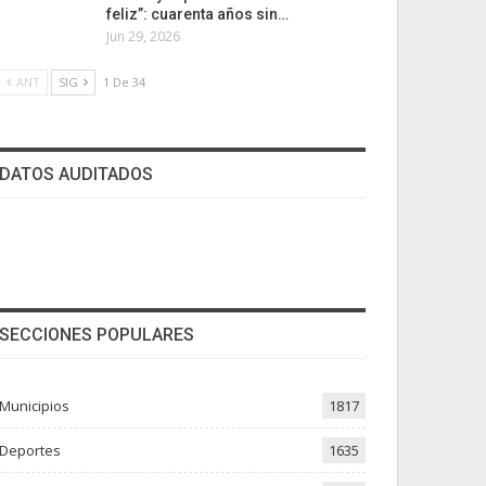
feliz”: cuarenta años sin…
Jun 29, 2026
ANT
SIG
1 De 34
DATOS AUDITADOS
SECCIONES POPULARES
Municipios
1817
Deportes
1635