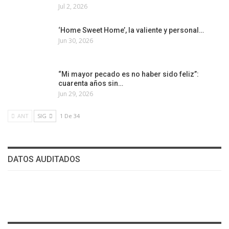
Jul 2, 2026
‘Home Sweet Home’, la valiente y personal…
Jun 30, 2026
“Mi mayor pecado es no haber sido feliz”:
cuarenta años sin…
Jun 29, 2026
ANT
SIG
1 De 34
DATOS AUDITADOS