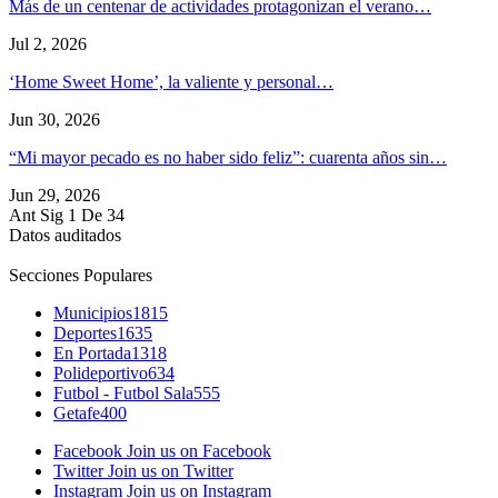
Más de un centenar de actividades protagonizan el verano…
Jul 2, 2026
‘Home Sweet Home’, la valiente y personal…
Jun 30, 2026
“Mi mayor pecado es no haber sido feliz”: cuarenta años sin…
Jun 29, 2026
Ant
Sig
1 De 34
Datos auditados
Secciones Populares
Municipios
1815
Deportes
1635
En Portada
1318
Polideportivo
634
Futbol - Futbol Sala
555
Getafe
400
Facebook
Join us on Facebook
Twitter
Join us on Twitter
Instagram
Join us on Instagram